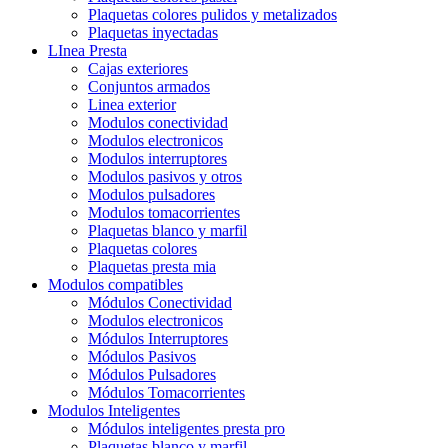
Plaquetas colores pulidos y metalizados
Plaquetas inyectadas
LInea Presta
Cajas exteriores
Conjuntos armados
Linea exterior
Modulos conectividad
Modulos electronicos
Modulos interruptores
Modulos pasivos y otros
Modulos pulsadores
Modulos tomacorrientes
Plaquetas blanco y marfil
Plaquetas colores
Plaquetas presta mia
Modulos compatibles
Módulos Conectividad
Modulos electronicos
Módulos Interruptores
Módulos Pasivos
Módulos Pulsadores
Módulos Tomacorrientes
Modulos Inteligentes
Módulos inteligentes presta pro
Plaquetas blanco y marfil