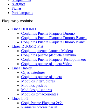
Alargues
Fichas
Portalamparas
Plaquetas y modulos
Linea DUOMO
Conjuntos Puente Plaqueta Duomo
Conjuntos Puente Plaqueta Duomo Bianco
Conjuntos Puente Plaqueta Duomo Blanc
LInea DUOMO Flat
Conjunto puente plaqueta Madera
Conjuntos puente plaqueta aluminio
Conjuntos Puente Plaqueta Tecnopolímero
Conjuntos puente plaqueta Vidrio
Linea Habitat
Cajas exteriores
Conjuntos puente plaqueta
Modulos interruptores
Modulos pasivos
Modulos pulsadores
Modulos tomacorrientes
Linea Loft
Conj. Puente Plaqueta 2x2"
Plaquetas colores pastel