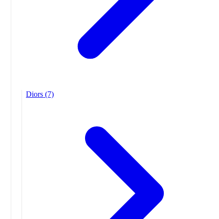
Diors
(7)