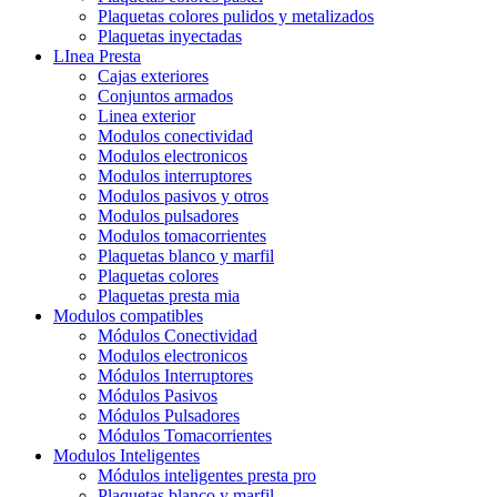
Plaquetas colores pulidos y metalizados
Plaquetas inyectadas
LInea Presta
Cajas exteriores
Conjuntos armados
Linea exterior
Modulos conectividad
Modulos electronicos
Modulos interruptores
Modulos pasivos y otros
Modulos pulsadores
Modulos tomacorrientes
Plaquetas blanco y marfil
Plaquetas colores
Plaquetas presta mia
Modulos compatibles
Módulos Conectividad
Modulos electronicos
Módulos Interruptores
Módulos Pasivos
Módulos Pulsadores
Módulos Tomacorrientes
Modulos Inteligentes
Módulos inteligentes presta pro
Plaquetas blanco y marfil