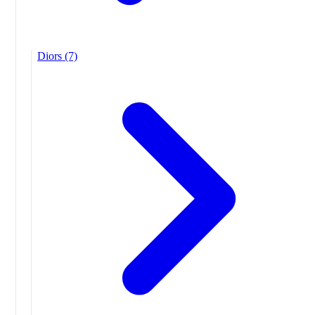
Diors
(7)