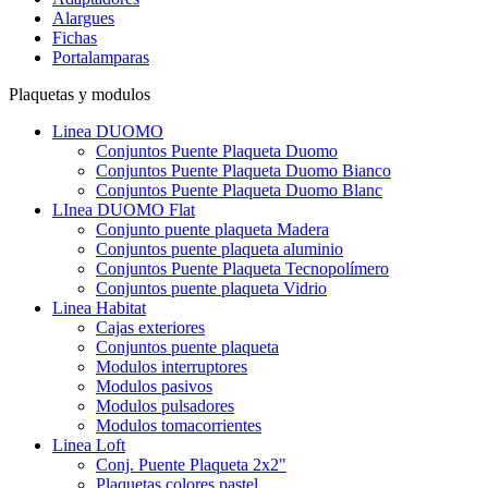
Alargues
Fichas
Portalamparas
Plaquetas y modulos
Linea DUOMO
Conjuntos Puente Plaqueta Duomo
Conjuntos Puente Plaqueta Duomo Bianco
Conjuntos Puente Plaqueta Duomo Blanc
LInea DUOMO Flat
Conjunto puente plaqueta Madera
Conjuntos puente plaqueta aluminio
Conjuntos Puente Plaqueta Tecnopolímero
Conjuntos puente plaqueta Vidrio
Linea Habitat
Cajas exteriores
Conjuntos puente plaqueta
Modulos interruptores
Modulos pasivos
Modulos pulsadores
Modulos tomacorrientes
Linea Loft
Conj. Puente Plaqueta 2x2"
Plaquetas colores pastel