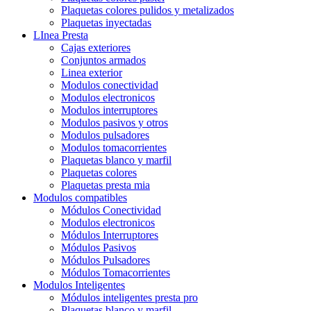
Plaquetas colores pulidos y metalizados
Plaquetas inyectadas
LInea Presta
Cajas exteriores
Conjuntos armados
Linea exterior
Modulos conectividad
Modulos electronicos
Modulos interruptores
Modulos pasivos y otros
Modulos pulsadores
Modulos tomacorrientes
Plaquetas blanco y marfil
Plaquetas colores
Plaquetas presta mia
Modulos compatibles
Módulos Conectividad
Modulos electronicos
Módulos Interruptores
Módulos Pasivos
Módulos Pulsadores
Módulos Tomacorrientes
Modulos Inteligentes
Módulos inteligentes presta pro
Plaquetas blanco y marfil