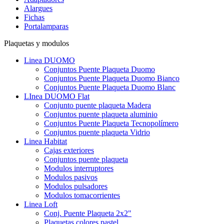
Alargues
Fichas
Portalamparas
Plaquetas y modulos
Linea DUOMO
Conjuntos Puente Plaqueta Duomo
Conjuntos Puente Plaqueta Duomo Bianco
Conjuntos Puente Plaqueta Duomo Blanc
LInea DUOMO Flat
Conjunto puente plaqueta Madera
Conjuntos puente plaqueta aluminio
Conjuntos Puente Plaqueta Tecnopolímero
Conjuntos puente plaqueta Vidrio
Linea Habitat
Cajas exteriores
Conjuntos puente plaqueta
Modulos interruptores
Modulos pasivos
Modulos pulsadores
Modulos tomacorrientes
Linea Loft
Conj. Puente Plaqueta 2x2"
Plaquetas colores pastel