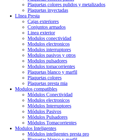
Plaquetas colores pulidos y metalizados
Plaquetas inyectadas
LInea Presta
Cajas exteriores
Conjuntos armados
Linea exterior
Modulos conectividad
Modulos electronicos
Modulos interruptores
Modulos pasivos y otros
Modulos pulsadores
Modulos tomacorrientes
Plaquetas blanco y marfil
Plaquetas colores
Plaquetas presta mia
Modulos compatibles
Módulos Conectividad
Modulos electronicos
Módulos Interruptores
Módulos Pasivos
Módulos Pulsadores
Módulos Tomacorrientes
Modulos Inteligentes
Módulos inteligentes presta pro
Plaquetas blanco y marfil