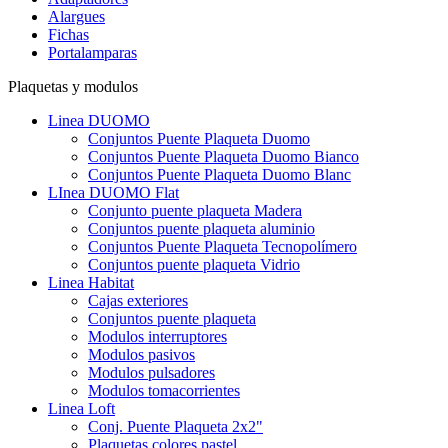
Alargues
Fichas
Portalamparas
Plaquetas y modulos
Linea DUOMO
Conjuntos Puente Plaqueta Duomo
Conjuntos Puente Plaqueta Duomo Bianco
Conjuntos Puente Plaqueta Duomo Blanc
LInea DUOMO Flat
Conjunto puente plaqueta Madera
Conjuntos puente plaqueta aluminio
Conjuntos Puente Plaqueta Tecnopolímero
Conjuntos puente plaqueta Vidrio
Linea Habitat
Cajas exteriores
Conjuntos puente plaqueta
Modulos interruptores
Modulos pasivos
Modulos pulsadores
Modulos tomacorrientes
Linea Loft
Conj. Puente Plaqueta 2x2"
Plaquetas colores pastel