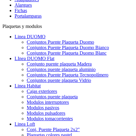
Alargues
Fichas
Portalamparas
Plaquetas y modulos
Linea DUOMO
Conjuntos Puente Plaqueta Duomo
Conjuntos Puente Plaqueta Duomo Bianco
Conjuntos Puente Plaqueta Duomo Blanc
LInea DUOMO Flat
Conjunto puente plaqueta Madera
Conjuntos puente plaqueta aluminio
Conjuntos Puente Plaqueta Tecnopolímero
Conjuntos puente plaqueta Vidrio
Linea Habitat
Cajas exteriores
Conjuntos puente plaqueta
Modulos interruptores
Modulos pasivos
Modulos pulsadores
Modulos tomacorrientes
Linea Loft
Conj. Puente Plaqueta 2x2"
Plaquetas colores pastel