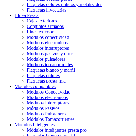
Plaquetas colores pulidos y metalizados
Plaquetas inyectadas
LInea Presta
Cajas exteriores
Conjuntos armados
Linea exterior
Modulos conectividad
Modulos electronicos
Modulos interruptores
Modulos pasivos y otros
Modulos pulsadores
Modulos tomacorrientes
Plaquetas blanco y marfil
Plaquetas colores
Plaquetas presta mia
Modulos compatibles
Módulos Conectividad
Modulos electronicos
Módulos Interruptores
Módulos Pasivos
Módulos Pulsadores
Módulos Tomacorrientes
Modulos Inteligentes
Módulos inteligentes presta pro
Plaquetas blanco y marfil