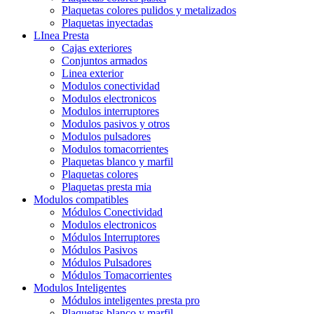
Plaquetas colores pulidos y metalizados
Plaquetas inyectadas
LInea Presta
Cajas exteriores
Conjuntos armados
Linea exterior
Modulos conectividad
Modulos electronicos
Modulos interruptores
Modulos pasivos y otros
Modulos pulsadores
Modulos tomacorrientes
Plaquetas blanco y marfil
Plaquetas colores
Plaquetas presta mia
Modulos compatibles
Módulos Conectividad
Modulos electronicos
Módulos Interruptores
Módulos Pasivos
Módulos Pulsadores
Módulos Tomacorrientes
Modulos Inteligentes
Módulos inteligentes presta pro
Plaquetas blanco y marfil