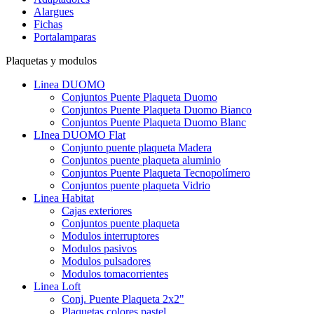
Alargues
Fichas
Portalamparas
Plaquetas y modulos
Linea DUOMO
Conjuntos Puente Plaqueta Duomo
Conjuntos Puente Plaqueta Duomo Bianco
Conjuntos Puente Plaqueta Duomo Blanc
LInea DUOMO Flat
Conjunto puente plaqueta Madera
Conjuntos puente plaqueta aluminio
Conjuntos Puente Plaqueta Tecnopolímero
Conjuntos puente plaqueta Vidrio
Linea Habitat
Cajas exteriores
Conjuntos puente plaqueta
Modulos interruptores
Modulos pasivos
Modulos pulsadores
Modulos tomacorrientes
Linea Loft
Conj. Puente Plaqueta 2x2"
Plaquetas colores pastel