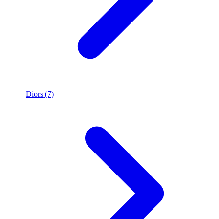
Diors
(7)