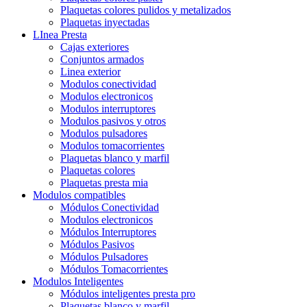
Plaquetas colores pulidos y metalizados
Plaquetas inyectadas
LInea Presta
Cajas exteriores
Conjuntos armados
Linea exterior
Modulos conectividad
Modulos electronicos
Modulos interruptores
Modulos pasivos y otros
Modulos pulsadores
Modulos tomacorrientes
Plaquetas blanco y marfil
Plaquetas colores
Plaquetas presta mia
Modulos compatibles
Módulos Conectividad
Modulos electronicos
Módulos Interruptores
Módulos Pasivos
Módulos Pulsadores
Módulos Tomacorrientes
Modulos Inteligentes
Módulos inteligentes presta pro
Plaquetas blanco y marfil