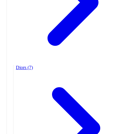
Diors
(7)