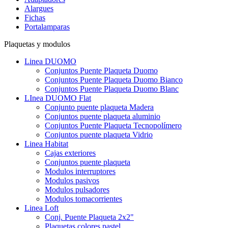
Alargues
Fichas
Portalamparas
Plaquetas y modulos
Linea DUOMO
Conjuntos Puente Plaqueta Duomo
Conjuntos Puente Plaqueta Duomo Bianco
Conjuntos Puente Plaqueta Duomo Blanc
LInea DUOMO Flat
Conjunto puente plaqueta Madera
Conjuntos puente plaqueta aluminio
Conjuntos Puente Plaqueta Tecnopolímero
Conjuntos puente plaqueta Vidrio
Linea Habitat
Cajas exteriores
Conjuntos puente plaqueta
Modulos interruptores
Modulos pasivos
Modulos pulsadores
Modulos tomacorrientes
Linea Loft
Conj. Puente Plaqueta 2x2"
Plaquetas colores pastel