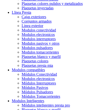
Plaquetas colores pulidos y metalizados
Plaquetas inyectadas
LInea Presta
Cajas exteriores
Conjuntos armados
Linea exterior
Modulos conectividad
Modulos electronicos
Modulos interruptores
Modulos pasivos y otros
Modulos pulsadores
Modulos tomacorrientes
Plaquetas blanco y marfil
Plaquetas colores
Plaquetas presta mia
Modulos compatibles
Módulos Conectividad
Modulos electronicos
Módulos Interruptores
Módulos Pasivos
Módulos Pulsadores
Módulos Tomacorrientes
Modulos Inteligentes
Módulos inteligentes presta pro
Plaquetas blanco y marfil