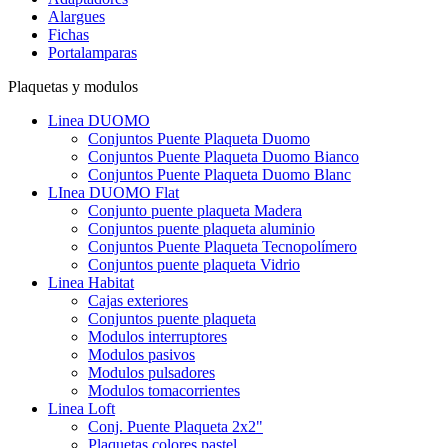
Alargues
Fichas
Portalamparas
Plaquetas y modulos
Linea DUOMO
Conjuntos Puente Plaqueta Duomo
Conjuntos Puente Plaqueta Duomo Bianco
Conjuntos Puente Plaqueta Duomo Blanc
LInea DUOMO Flat
Conjunto puente plaqueta Madera
Conjuntos puente plaqueta aluminio
Conjuntos Puente Plaqueta Tecnopolímero
Conjuntos puente plaqueta Vidrio
Linea Habitat
Cajas exteriores
Conjuntos puente plaqueta
Modulos interruptores
Modulos pasivos
Modulos pulsadores
Modulos tomacorrientes
Linea Loft
Conj. Puente Plaqueta 2x2"
Plaquetas colores pastel