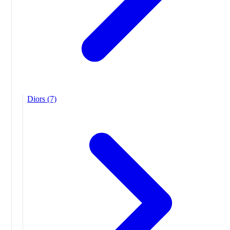
Diors
(7)