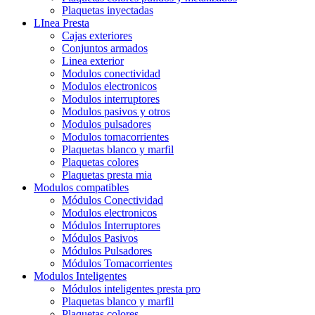
Plaquetas inyectadas
LInea Presta
Cajas exteriores
Conjuntos armados
Linea exterior
Modulos conectividad
Modulos electronicos
Modulos interruptores
Modulos pasivos y otros
Modulos pulsadores
Modulos tomacorrientes
Plaquetas blanco y marfil
Plaquetas colores
Plaquetas presta mia
Modulos compatibles
Módulos Conectividad
Modulos electronicos
Módulos Interruptores
Módulos Pasivos
Módulos Pulsadores
Módulos Tomacorrientes
Modulos Inteligentes
Módulos inteligentes presta pro
Plaquetas blanco y marfil
Plaquetas colores