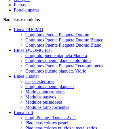
Fichas
Portalamparas
Plaquetas y modulos
Linea DUOMO
Conjuntos Puente Plaqueta Duomo
Conjuntos Puente Plaqueta Duomo Bianco
Conjuntos Puente Plaqueta Duomo Blanc
LInea DUOMO Flat
Conjunto puente plaqueta Madera
Conjuntos puente plaqueta aluminio
Conjuntos Puente Plaqueta Tecnopolímero
Conjuntos puente plaqueta Vidrio
Linea Habitat
Cajas exteriores
Conjuntos puente plaqueta
Modulos interruptores
Modulos pasivos
Modulos pulsadores
Modulos tomacorrientes
Linea Loft
Conj. Puente Plaqueta 2x2"
Plaquetas colores pastel
Plaquetas colores pulidos y metalizados