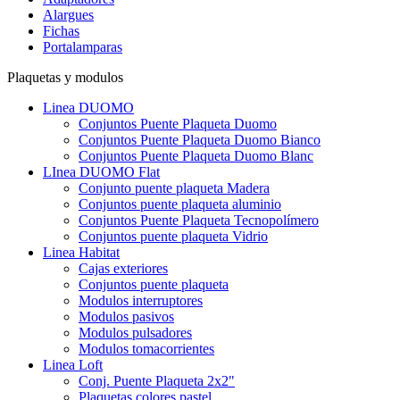
Alargues
Fichas
Portalamparas
Plaquetas y modulos
Linea DUOMO
Conjuntos Puente Plaqueta Duomo
Conjuntos Puente Plaqueta Duomo Bianco
Conjuntos Puente Plaqueta Duomo Blanc
LInea DUOMO Flat
Conjunto puente plaqueta Madera
Conjuntos puente plaqueta aluminio
Conjuntos Puente Plaqueta Tecnopolímero
Conjuntos puente plaqueta Vidrio
Linea Habitat
Cajas exteriores
Conjuntos puente plaqueta
Modulos interruptores
Modulos pasivos
Modulos pulsadores
Modulos tomacorrientes
Linea Loft
Conj. Puente Plaqueta 2x2"
Plaquetas colores pastel