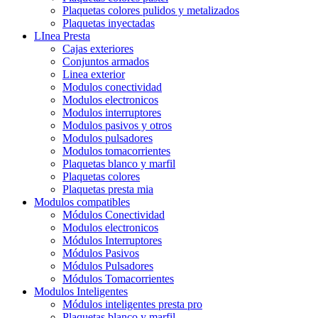
Plaquetas colores pulidos y metalizados
Plaquetas inyectadas
LInea Presta
Cajas exteriores
Conjuntos armados
Linea exterior
Modulos conectividad
Modulos electronicos
Modulos interruptores
Modulos pasivos y otros
Modulos pulsadores
Modulos tomacorrientes
Plaquetas blanco y marfil
Plaquetas colores
Plaquetas presta mia
Modulos compatibles
Módulos Conectividad
Modulos electronicos
Módulos Interruptores
Módulos Pasivos
Módulos Pulsadores
Módulos Tomacorrientes
Modulos Inteligentes
Módulos inteligentes presta pro
Plaquetas blanco y marfil