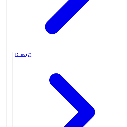
Diors
(7)