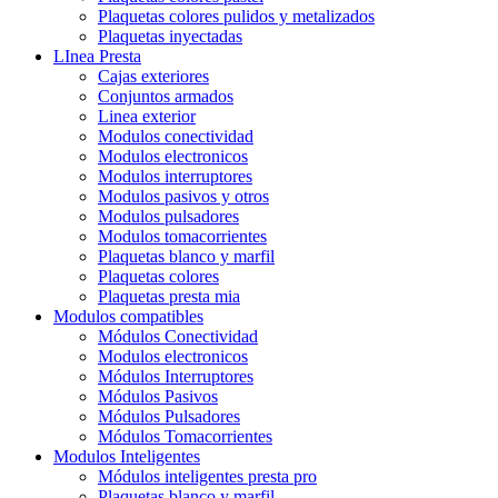
Plaquetas colores pulidos y metalizados
Plaquetas inyectadas
LInea Presta
Cajas exteriores
Conjuntos armados
Linea exterior
Modulos conectividad
Modulos electronicos
Modulos interruptores
Modulos pasivos y otros
Modulos pulsadores
Modulos tomacorrientes
Plaquetas blanco y marfil
Plaquetas colores
Plaquetas presta mia
Modulos compatibles
Módulos Conectividad
Modulos electronicos
Módulos Interruptores
Módulos Pasivos
Módulos Pulsadores
Módulos Tomacorrientes
Modulos Inteligentes
Módulos inteligentes presta pro
Plaquetas blanco y marfil