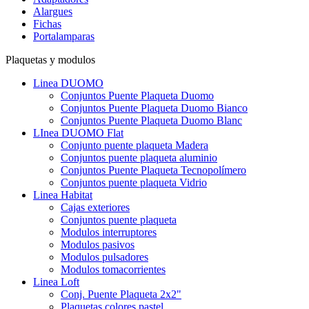
Alargues
Fichas
Portalamparas
Plaquetas y modulos
Linea DUOMO
Conjuntos Puente Plaqueta Duomo
Conjuntos Puente Plaqueta Duomo Bianco
Conjuntos Puente Plaqueta Duomo Blanc
LInea DUOMO Flat
Conjunto puente plaqueta Madera
Conjuntos puente plaqueta aluminio
Conjuntos Puente Plaqueta Tecnopolímero
Conjuntos puente plaqueta Vidrio
Linea Habitat
Cajas exteriores
Conjuntos puente plaqueta
Modulos interruptores
Modulos pasivos
Modulos pulsadores
Modulos tomacorrientes
Linea Loft
Conj. Puente Plaqueta 2x2"
Plaquetas colores pastel