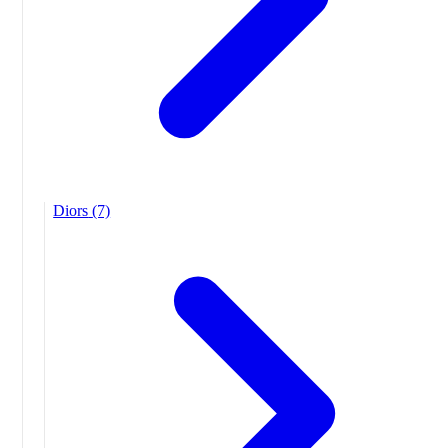
Diors
(7)