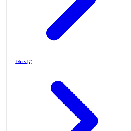
Diors
(7)