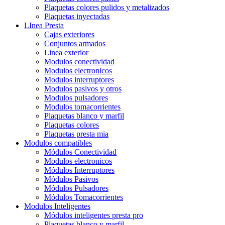
Plaquetas colores pulidos y metalizados
Plaquetas inyectadas
LInea Presta
Cajas exteriores
Conjuntos armados
Linea exterior
Modulos conectividad
Modulos electronicos
Modulos interruptores
Modulos pasivos y otros
Modulos pulsadores
Modulos tomacorrientes
Plaquetas blanco y marfil
Plaquetas colores
Plaquetas presta mia
Modulos compatibles
Módulos Conectividad
Modulos electronicos
Módulos Interruptores
Módulos Pasivos
Módulos Pulsadores
Módulos Tomacorrientes
Modulos Inteligentes
Módulos inteligentes presta pro
Plaquetas blanco y marfil