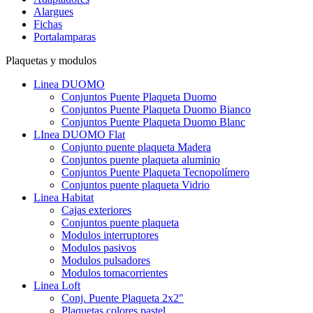
Alargues
Fichas
Portalamparas
Plaquetas y modulos
Linea DUOMO
Conjuntos Puente Plaqueta Duomo
Conjuntos Puente Plaqueta Duomo Bianco
Conjuntos Puente Plaqueta Duomo Blanc
LInea DUOMO Flat
Conjunto puente plaqueta Madera
Conjuntos puente plaqueta aluminio
Conjuntos Puente Plaqueta Tecnopolímero
Conjuntos puente plaqueta Vidrio
Linea Habitat
Cajas exteriores
Conjuntos puente plaqueta
Modulos interruptores
Modulos pasivos
Modulos pulsadores
Modulos tomacorrientes
Linea Loft
Conj. Puente Plaqueta 2x2"
Plaquetas colores pastel