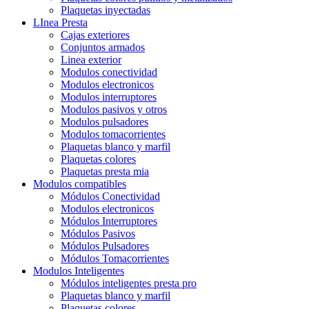
Plaquetas inyectadas
LInea Presta
Cajas exteriores
Conjuntos armados
Linea exterior
Modulos conectividad
Modulos electronicos
Modulos interruptores
Modulos pasivos y otros
Modulos pulsadores
Modulos tomacorrientes
Plaquetas blanco y marfil
Plaquetas colores
Plaquetas presta mia
Modulos compatibles
Módulos Conectividad
Modulos electronicos
Módulos Interruptores
Módulos Pasivos
Módulos Pulsadores
Módulos Tomacorrientes
Modulos Inteligentes
Módulos inteligentes presta pro
Plaquetas blanco y marfil
Plaquetas colores