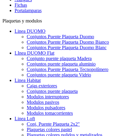
Fichas
Portalamparas
Plaquetas y modulos
Linea DUOMO
Conjuntos Puente Plaqueta Duomo
Conjuntos Puente Plaqueta Duomo Bianco
Conjuntos Puente Plaqueta Duomo Blanc
LInea DUOMO Flat
Conjunto puente plaqueta Madera
Conjuntos puente plaqueta aluminio
Conjuntos Puente Plaqueta Tecnopolímero
Conjuntos puente plaqueta Vidrio
Linea Habitat
Cajas exteriores
Conjuntos puente plaqueta
Modulos interruptores
Modulos pasivos
Modulos pulsadores
Modulos tomacorrientes
Linea Loft
Conj. Puente Plaqueta 2x2"
Plaquetas colores pastel
Plaquetas colores pulidos y metalizados