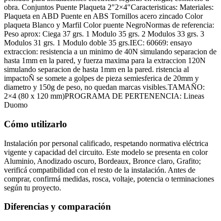
obra. Conjuntos Puente Plaqueta 2"2×4"Caracteristicas: Materiales:
Plaqueta en ABD Puente en ABS Tornillos acero zincado Color
plaqueta Blanco y Marfil Color puente NegroNormas de referencia:
Peso aprox: Ciega 37 grs. 1 Modulo 35 grs. 2 Modulos 33 grs. 3
Modulos 31 grs. 1 Modulo doble 35 grs.IEC: 60669: ensayo
extraccion: resistencia a un minimo de 40N simulando separacion de
hasta 1mm en la pared, y fuerza maxima para la extraccion 120N
simulando separacion de hasta 1mm en la pared. ristencia al
impactoÑ se somete a golpes de pieza semiesferica de 20mm y
diametro y 150g de peso, no quedan marcas visibles.TAMAÑO:
2×4 (80 x 120 mm)PROGRAMA DE PERTENENCIA: Lineas
Duomo
Cómo utilizarlo
Instalación por personal calificado, respetando normativa eléctrica
vigente y capacidad del circuito. Este modelo se presenta en color
Aluminio, Anodizado oscuro, Bordeaux, Bronce claro, Grafito;
verificá compatibilidad con el resto de la instalación. Antes de
comprar, confirmá medidas, rosca, voltaje, potencia o terminaciones
según tu proyecto.
Diferencias y comparación