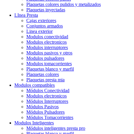
Plaquetas colores pulidos y metalizados
Plaquetas inyectadas
LInea Presta
Cajas exteriores
Conjuntos armados
Linea exterior
Modulos conectividad
Modulos electronicos
Modulos interruptores
Modulos pasivos y otros
Modulos pulsadores
Modulos tomacorrientes
Plaquetas blanco y marfil
Plaquetas colores
Plaquetas presta mia
Modulos compatibles
Módulos Conectividad
Modulos electronicos
Módulos Interruptores
Módulos Pasivos
Módulos Pulsadores
Módulos Tomacorrientes
Modulos Inteligentes
Módulos inteligentes presta pro
Plaquetas blanco y marfil