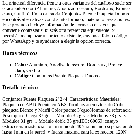
La principal diferencia frente a otras variantes del catálogo suele ser
el acabado/color (Aluminio, Anodizado oscuro, Bordeaux, Bronce
claro, Grafito). En la categoría Conjuntos Puente Plaqueta Duomo
encontrás alternativas con distinto formato, material o prestaciones.
Este producto incluye información de normas o ensayos que
conviene contrastar si buscás otra referencia equivalente. Si
necesitás reemplazar un artículo existente, envianos foto o código
por WhatsApp y te ayudamos a elegir la opción correcta.
Datos técnicos
Color:
Aluminio, Anodizado oscuro, Bordeaux, Bronce
claro, Grafito
Código:
Conjuntos Puente Plaqueta Duomo
Detalle técnico
Conjuntos Puente Plaqueta 2"2×4"Caracteristicas: Materiales:
Plaqueta en ABD Puente en ABS Tornillos acero zincado Color
plaqueta Blanco y Marfil Color puente NegroNormas de referencia:
Peso aprox: Ciega 37 grs. 1 Modulo 35 grs. 2 Modulos 33 grs. 3
Modulos 31 grs. 1 Modulo doble 35 grs.IEC: 60669: ensayo
extraccion: resistencia a un minimo de 40N simulando separacion de
hasta 1mm en la pared, y fuerza maxima para la extraccion 120N