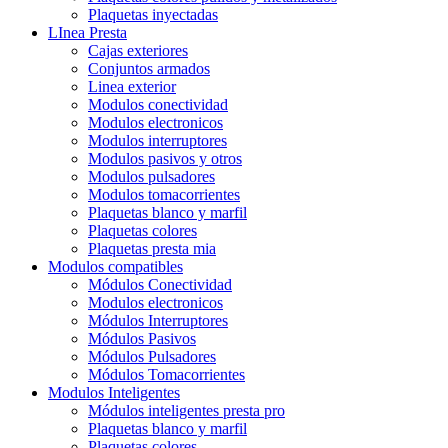
Plaquetas inyectadas
LInea Presta
Cajas exteriores
Conjuntos armados
Linea exterior
Modulos conectividad
Modulos electronicos
Modulos interruptores
Modulos pasivos y otros
Modulos pulsadores
Modulos tomacorrientes
Plaquetas blanco y marfil
Plaquetas colores
Plaquetas presta mia
Modulos compatibles
Módulos Conectividad
Modulos electronicos
Módulos Interruptores
Módulos Pasivos
Módulos Pulsadores
Módulos Tomacorrientes
Modulos Inteligentes
Módulos inteligentes presta pro
Plaquetas blanco y marfil
Plaquetas colores