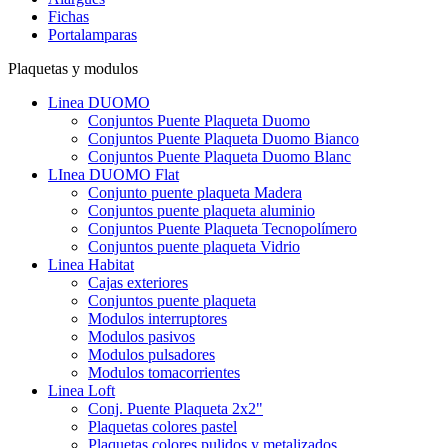
Fichas
Portalamparas
Plaquetas y modulos
Linea DUOMO
Conjuntos Puente Plaqueta Duomo
Conjuntos Puente Plaqueta Duomo Bianco
Conjuntos Puente Plaqueta Duomo Blanc
LInea DUOMO Flat
Conjunto puente plaqueta Madera
Conjuntos puente plaqueta aluminio
Conjuntos Puente Plaqueta Tecnopolímero
Conjuntos puente plaqueta Vidrio
Linea Habitat
Cajas exteriores
Conjuntos puente plaqueta
Modulos interruptores
Modulos pasivos
Modulos pulsadores
Modulos tomacorrientes
Linea Loft
Conj. Puente Plaqueta 2x2"
Plaquetas colores pastel
Plaquetas colores pulidos y metalizados