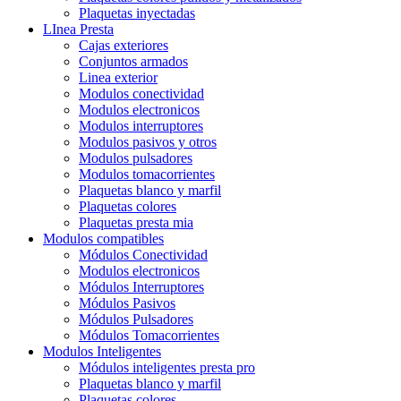
Plaquetas inyectadas
LInea Presta
Cajas exteriores
Conjuntos armados
Linea exterior
Modulos conectividad
Modulos electronicos
Modulos interruptores
Modulos pasivos y otros
Modulos pulsadores
Modulos tomacorrientes
Plaquetas blanco y marfil
Plaquetas colores
Plaquetas presta mia
Modulos compatibles
Módulos Conectividad
Modulos electronicos
Módulos Interruptores
Módulos Pasivos
Módulos Pulsadores
Módulos Tomacorrientes
Modulos Inteligentes
Módulos inteligentes presta pro
Plaquetas blanco y marfil
Plaquetas colores