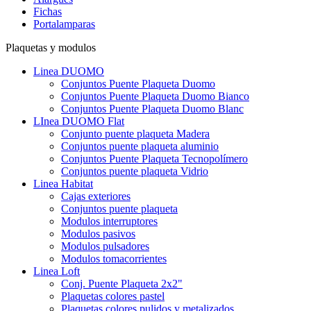
Fichas
Portalamparas
Plaquetas y modulos
Linea DUOMO
Conjuntos Puente Plaqueta Duomo
Conjuntos Puente Plaqueta Duomo Bianco
Conjuntos Puente Plaqueta Duomo Blanc
LInea DUOMO Flat
Conjunto puente plaqueta Madera
Conjuntos puente plaqueta aluminio
Conjuntos Puente Plaqueta Tecnopolímero
Conjuntos puente plaqueta Vidrio
Linea Habitat
Cajas exteriores
Conjuntos puente plaqueta
Modulos interruptores
Modulos pasivos
Modulos pulsadores
Modulos tomacorrientes
Linea Loft
Conj. Puente Plaqueta 2x2"
Plaquetas colores pastel
Plaquetas colores pulidos y metalizados